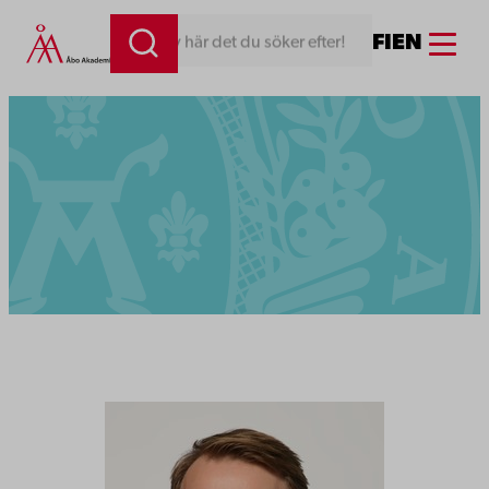
Menu
FI
EN
Skriv här det du söker efter!