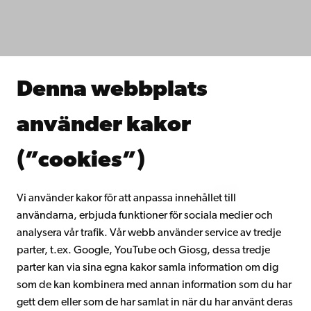
Fakulteterna
Studera hos oss
Forska hos oss
Samarbeta med oss
Åbo Akademis bibliotek
Denna webbplats
Kontinuerligt lärande
Donera till Åbo Akademi
använder kakor
Gå med i Åbo Akademis alumnnätverk
Om Åbo Akademi
(”cookies”)
Intranätet
Vi använder kakor för att anpassa innehållet till
användarna, erbjuda funktioner för sociala medier och
Facebook
Instagram
YouTube
LinkedIn
Blog
Snapchat
analysera vår trafik. Vår webb använder service av tredje
parter, t.ex. Google, YouTube och Giosg, dessa tredje
parter kan via sina egna kakor samla information om dig
som de kan kombinera med annan information som du har
gett dem eller som de har samlat in när du har använt deras