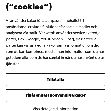
Om Åbo Akademi
(”cookies”)
Intranätet
Vi använder kakor för att anpassa innehållet till
användarna, erbjuda funktioner för sociala medier och
Facebook
Instagram
YouTube
LinkedIn
Blog
Snapchat
analysera vår trafik. Vår webb använder service av tredje
parter, t.ex. Google, YouTube och Giosg, dessa tredje
parter kan via sina egna kakor samla information om dig
som de kan kombinera med annan information som du har
gett dem eller som de har samlat in när du har använt deras
tjänster.
Tillåt alla
Tillåt endast nödvändiga kakor
Visa detaljerad information