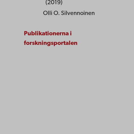
(2019)
Olli O. Silvennoinen
Publikationerna i
forskningsportalen
Åbo Akademi
Domkyrkotorget 3
20500 Åbo
Åbo Akademi i Vasa
Strandgatan 2