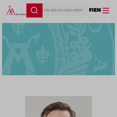
Menu
FI
EN
Skriv här det du söker efter!