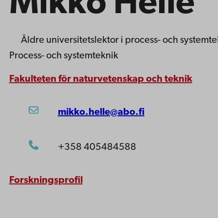
Mikko Helle
Äldre universitetslektor
i process- och systemte
Process- och systemteknik
Fakulteten för naturvetenskap och teknik
mikko.helle@abo.fi
+358 405484588
Forskningsprofil