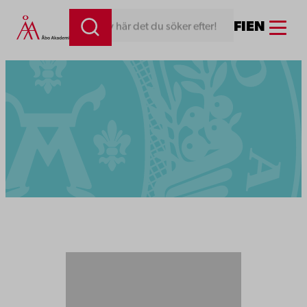
Menu
FI
EN
Skriv här det du söker efter!