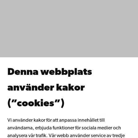
Kontaktuppgifter
Tillgänglighet
Dataskydd
IT-hjälp
Fakulteterna
Studera hos oss
Forska hos oss
Samarbeta med oss
Åbo Akademis bibliotek
Denna webbplats
Kontinuerligt lärande
Donera till Åbo Akademi
använder kakor
Gå med i Åbo Akademis alumnnätverk
Om Åbo Akademi
(”cookies”)
Intranätet
Vi använder kakor för att anpassa innehållet till
användarna, erbjuda funktioner för sociala medier och
Facebook
Instagram
YouTube
LinkedIn
Blog
Snapchat
analysera vår trafik. Vår webb använder service av tredje