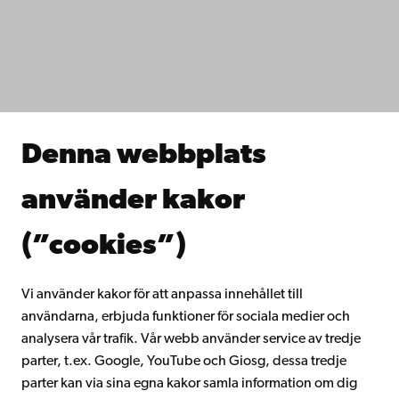
Dataskydd
IT-hjälp
Fakulteterna
Studera hos oss
Forska hos oss
Samarbeta med oss
Åbo Akademis bibliotek
Denna webbplats
Kontinuerligt lärande
Donera till Åbo Akademi
använder kakor
Gå med i Åbo Akademis alumnnätverk
Om Åbo Akademi
(”cookies”)
Intranätet
Vi använder kakor för att anpassa innehållet till
användarna, erbjuda funktioner för sociala medier och
Facebook
Instagram
YouTube
LinkedIn
Blog
Snapchat
analysera vår trafik. Vår webb använder service av tredje
parter, t.ex. Google, YouTube och Giosg, dessa tredje
parter kan via sina egna kakor samla information om dig