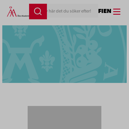
Menu
FI
EN
Skriv här det du söker efter!