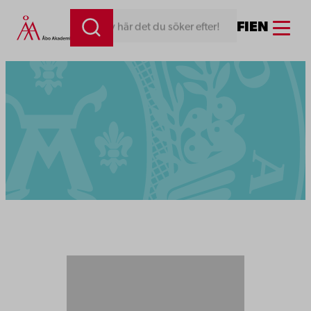
Menu
FI
EN
Skriv här det du söker efter!