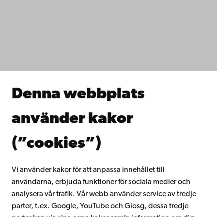
Dataskydd
IT-hjälp
Fakulteterna
Studera hos oss
Forska hos oss
Samarbeta med oss
Åbo Akademis bibliotek
Denna webbplats
Kontinuerligt lärande
Donera till Åbo Akademi
använder kakor
Gå med i Åbo Akademis alumnnätverk
Om Åbo Akademi
(”cookies”)
Intranätet
Vi använder kakor för att anpassa innehållet till
användarna, erbjuda funktioner för sociala medier och
Facebook
Instagram
YouTube
LinkedIn
Blog
Snapchat
analysera vår trafik. Vår webb använder service av tredje
parter, t.ex. Google, YouTube och Giosg, dessa tredje