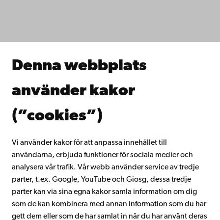
Fakulteterna
Studera hos oss
Forska hos oss
Samarbeta med oss
Åbo Akademis bibliotek
Denna webbplats
Kontinuerligt lärande
Donera till Åbo Akademi
använder kakor
Gå med i Åbo Akademis alumnnätverk
Om Åbo Akademi
(”cookies”)
Intranätet
Vi använder kakor för att anpassa innehållet till
användarna, erbjuda funktioner för sociala medier och
Facebook
Instagram
YouTube
LinkedIn
Blog
Snapchat
analysera vår trafik. Vår webb använder service av tredje
parter, t.ex. Google, YouTube och Giosg, dessa tredje
parter kan via sina egna kakor samla information om dig
som de kan kombinera med annan information som du har
gett dem eller som de har samlat in när du har använt deras