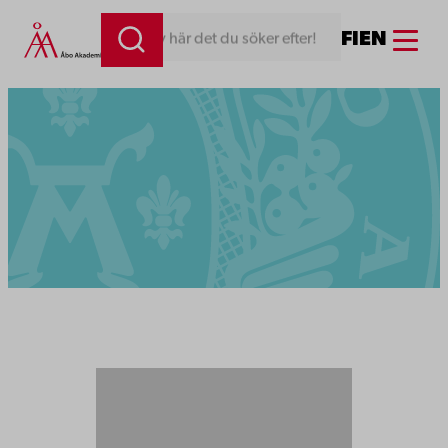
Menu
FI
EN
Skriv här det du söker efter!