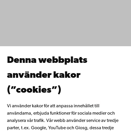
Tillgänglighet
Dataskydd
IT-hjälp
Fakulteterna
Studera hos oss
Forska hos oss
Samarbeta med oss
Åbo Akademis bibliotek
Denna webbplats
Kontinuerligt lärande
Donera till Åbo Akademi
använder kakor
Gå med i Åbo Akademis alumnnätverk
Om Åbo Akademi
(”cookies”)
Intranätet
Vi använder kakor för att anpassa innehållet till
användarna, erbjuda funktioner för sociala medier och
Facebook
Instagram
YouTube
LinkedIn
Blog
Snapchat
analysera vår trafik. Vår webb använder service av tredje
parter, t.ex. Google, YouTube och Giosg, dessa tredje