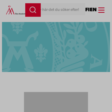
Menu
FI
EN
Skriv här det du söker efter!