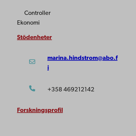
Controller
Ekonomi
Stödenheter
marina.hindstrom@abo.f
i
+358 469212142
Forskningsprofil