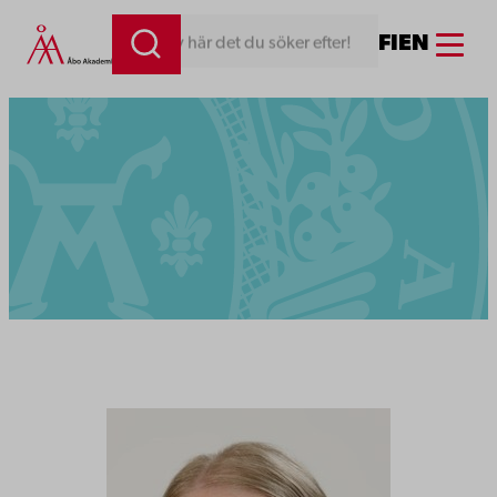
Menu
FI
EN
Skriv här det du söker efter!