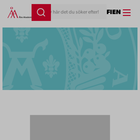
Menu
FI
EN
Skriv här det du söker efter!