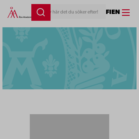
Menu
FI
EN
Skriv här det du söker efter!