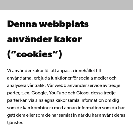
Forska hos oss
Samarbeta med oss
Åbo Akademis bibliotek
Denna webbplats
Kontinuerligt lärande
Donera till Åbo Akademi
använder kakor
Gå med i Åbo Akademis alumnnätverk
Om Åbo Akademi
(”cookies”)
Intranätet
Vi använder kakor för att anpassa innehållet till
användarna, erbjuda funktioner för sociala medier och
Facebook
Instagram
YouTube
LinkedIn
Blog
Snapchat
analysera vår trafik. Vår webb använder service av tredje
parter, t.ex. Google, YouTube och Giosg, dessa tredje
parter kan via sina egna kakor samla information om dig
som de kan kombinera med annan information som du har
gett dem eller som de har samlat in när du har använt deras
tjänster.