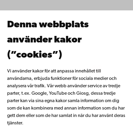
Forska hos oss
Samarbeta med oss
Åbo Akademis bibliotek
Denna webbplats
Kontinuerligt lärande
Donera till Åbo Akademi
använder kakor
Gå med i Åbo Akademis alumnnätverk
Om Åbo Akademi
(”cookies”)
Intranätet
Vi använder kakor för att anpassa innehållet till
användarna, erbjuda funktioner för sociala medier och
Facebook
Instagram
YouTube
LinkedIn
Blog
Snapchat
analysera vår trafik. Vår webb använder service av tredje
parter, t.ex. Google, YouTube och Giosg, dessa tredje
parter kan via sina egna kakor samla information om dig
som de kan kombinera med annan information som du har
gett dem eller som de har samlat in när du har använt deras
tjänster.