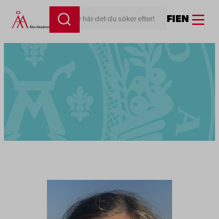
Menu
FI
EN
Skriv här det du söker efter!