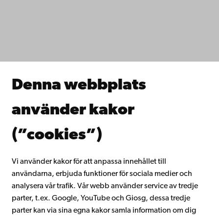
Dataskydd
IT-hjälp
Fakulteterna
Studera hos oss
Forska hos oss
Samarbeta med oss
Åbo Akademis bibliotek
Denna webbplats
Kontinuerligt lärande
Donera till Åbo Akademi
använder kakor
Gå med i Åbo Akademis alumnnätverk
Om Åbo Akademi
(”cookies”)
Intranätet
Vi använder kakor för att anpassa innehållet till
användarna, erbjuda funktioner för sociala medier och
Facebook
Instagram
YouTube
LinkedIn
Blog
Snapchat
analysera vår trafik. Vår webb använder service av tredje
parter, t.ex. Google, YouTube och Giosg, dessa tredje
parter kan via sina egna kakor samla information om dig