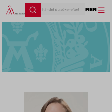
Menu
FI
EN
Skriv här det du söker efter!