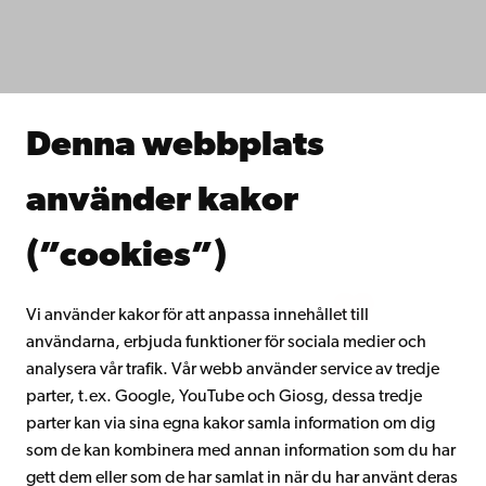
Fakulteterna
Studera hos oss
Forska hos oss
Samarbeta med oss
Åbo Akademis bibliotek
Denna webbplats
Kontinuerligt lärande
Donera till Åbo Akademi
använder kakor
Gå med i Åbo Akademis alumnnätverk
Om Åbo Akademi
(”cookies”)
Intranätet
Vi använder kakor för att anpassa innehållet till
användarna, erbjuda funktioner för sociala medier och
Facebook
Instagram
YouTube
LinkedIn
Blog
Snapchat
analysera vår trafik. Vår webb använder service av tredje
parter, t.ex. Google, YouTube och Giosg, dessa tredje
parter kan via sina egna kakor samla information om dig
som de kan kombinera med annan information som du har
gett dem eller som de har samlat in när du har använt deras