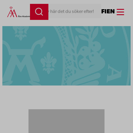
Menu
FI
EN
Skriv här det du söker efter!