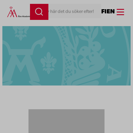
Menu
FI
EN
Skriv här det du söker efter!