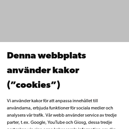
Dataskydd
IT-hjälp
Fakulteterna
Studera hos oss
Forska hos oss
Samarbeta med oss
Åbo Akademis bibliotek
Denna webbplats
Kontinuerligt lärande
Donera till Åbo Akademi
använder kakor
Gå med i Åbo Akademis alumnnätverk
Om Åbo Akademi
(”cookies”)
Intranätet
Vi använder kakor för att anpassa innehållet till
användarna, erbjuda funktioner för sociala medier och
Facebook
Instagram
YouTube
LinkedIn
Blog
Snapchat
analysera vår trafik. Vår webb använder service av tredje
parter, t.ex. Google, YouTube och Giosg, dessa tredje