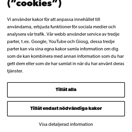
(”cookies”)
Intranätet
Vi använder kakor för att anpassa innehållet till
användarna, erbjuda funktioner för sociala medier och
Facebook
Instagram
YouTube
LinkedIn
Blog
Snapchat
analysera vår trafik. Vår webb använder service av tredje
parter, t.ex. Google, YouTube och Giosg, dessa tredje
parter kan via sina egna kakor samla information om dig
som de kan kombinera med annan information som du har
gett dem eller som de har samlat in när du har använt deras
tjänster.
Tillåt alla
Tillåt endast nödvändiga kakor
Visa detaljerad information