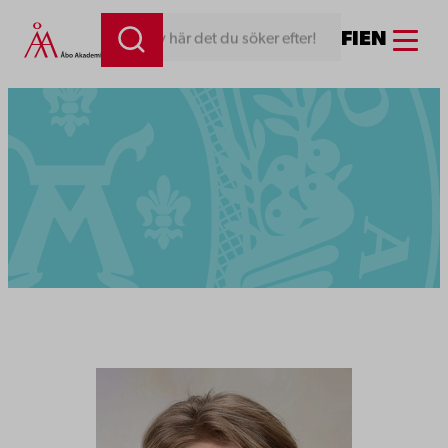
Menu
FI
EN
Skriv här det du söker efter!