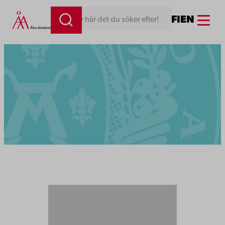
Menu
FI
EN
Skriv här det du söker efter!