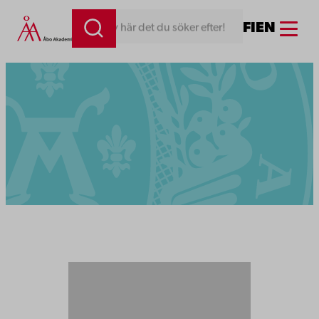
Menu
FI
EN
Skriv här det du söker efter!