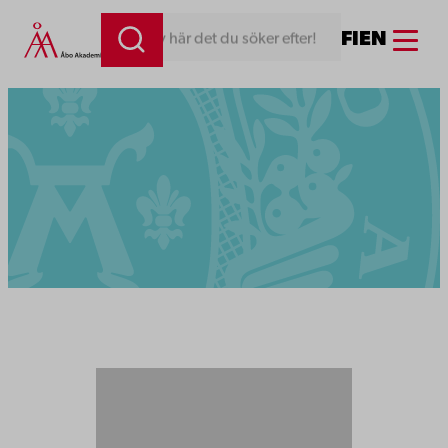
Menu
FI
EN
Skriv här det du söker efter!