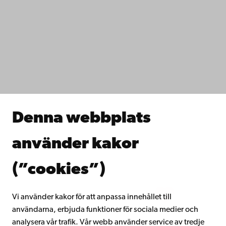
Kontaktuppgifter
Tillgänglighet
Dataskydd
IT-hjälp
Fakulteterna
Studera hos oss
Forska hos oss
Samarbeta med oss
Åbo Akademis bibliotek
Denna webbplats
Kontinuerligt lärande
Donera till Åbo Akademi
använder kakor
Gå med i Åbo Akademis alumnnätverk
Om Åbo Akademi
(”cookies”)
Intranätet
Vi använder kakor för att anpassa innehållet till
användarna, erbjuda funktioner för sociala medier och
Facebook
Instagram
YouTube
LinkedIn
Blog
Snapchat
analysera vår trafik. Vår webb använder service av tredje