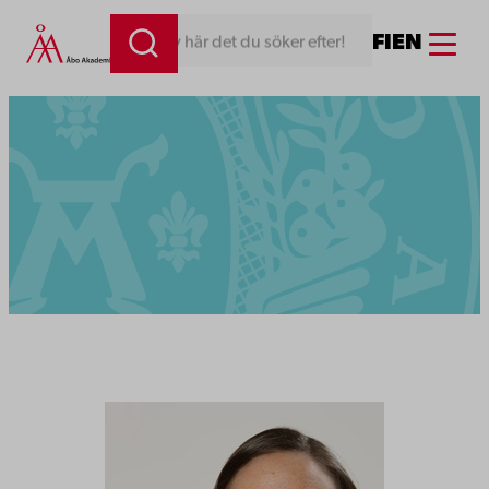
Menu
FI
EN
Skriv här det du söker efter!