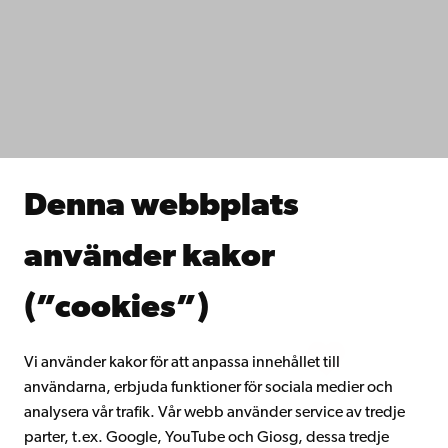
Tillgänglighet
Dataskydd
IT-hjälp
Fakulteterna
Studera hos oss
Forska hos oss
Samarbeta med oss
Åbo Akademis bibliotek
Denna webbplats
Kontinuerligt lärande
Donera till Åbo Akademi
använder kakor
Gå med i Åbo Akademis alumnnätverk
Om Åbo Akademi
(”cookies”)
Intranätet
Vi använder kakor för att anpassa innehållet till
användarna, erbjuda funktioner för sociala medier och
Facebook
Instagram
YouTube
LinkedIn
Blog
Snapchat
analysera vår trafik. Vår webb använder service av tredje
parter, t.ex. Google, YouTube och Giosg, dessa tredje