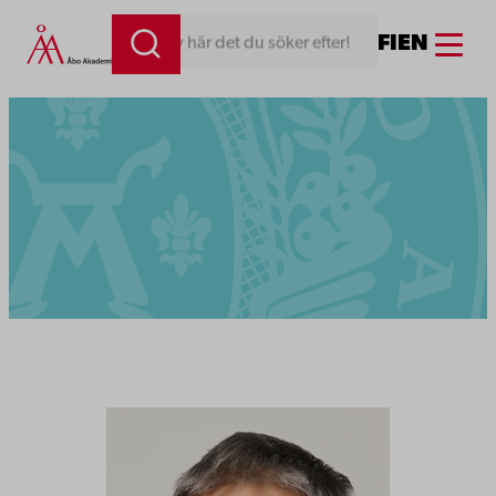
Menu
FI
EN
Skriv här det du söker efter!