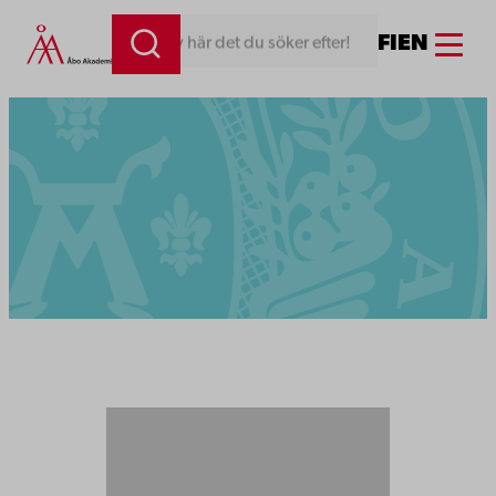
Menu
FI
EN
Skriv här det du söker efter!