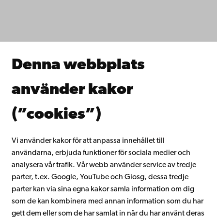
Fakulteterna
Studera hos oss
Forska hos oss
Samarbeta med oss
Åbo Akademis bibliotek
Denna webbplats
Kontinuerligt lärande
Donera till Åbo Akademi
använder kakor
Gå med i Åbo Akademis alumnnätverk
Om Åbo Akademi
(”cookies”)
Intranätet
Vi använder kakor för att anpassa innehållet till
användarna, erbjuda funktioner för sociala medier och
Facebook
Instagram
YouTube
LinkedIn
Blog
Snapchat
analysera vår trafik. Vår webb använder service av tredje
parter, t.ex. Google, YouTube och Giosg, dessa tredje
parter kan via sina egna kakor samla information om dig
som de kan kombinera med annan information som du har
gett dem eller som de har samlat in när du har använt deras