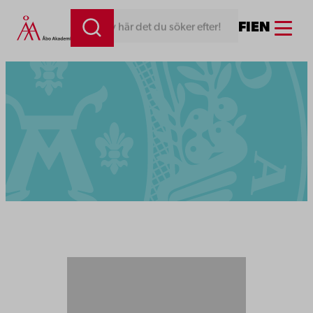
Menu
FI
EN
Skriv här det du söker efter!