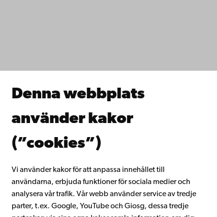
Dataskydd
IT-hjälp
Fakulteterna
Studera hos oss
Forska hos oss
Samarbeta med oss
Åbo Akademis bibliotek
Denna webbplats
Kontinuerligt lärande
Donera till Åbo Akademi
använder kakor
Gå med i Åbo Akademis alumnnätverk
Om Åbo Akademi
(”cookies”)
Intranätet
Vi använder kakor för att anpassa innehållet till
användarna, erbjuda funktioner för sociala medier och
Facebook
Instagram
YouTube
LinkedIn
Blog
Snapchat
analysera vår trafik. Vår webb använder service av tredje
parter, t.ex. Google, YouTube och Giosg, dessa tredje