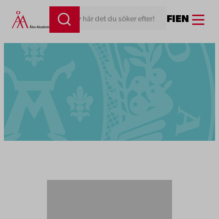
Menu
FI
EN
Skriv här det du söker efter!