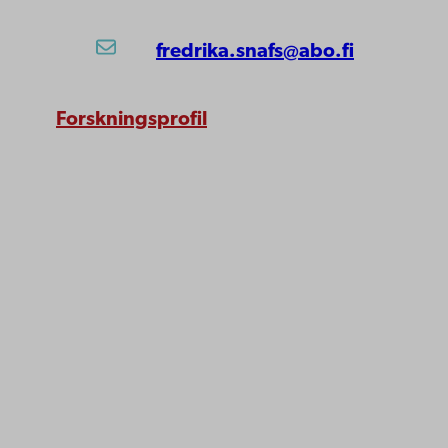
fredrika.snafs@abo.fi
Forskningsprofil
Åbo Akademi
Domkyrkotorget 3