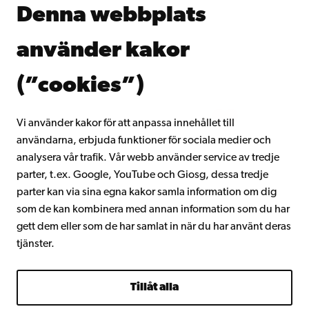
Denna webbplats
Kontinuerligt lärande
Donera till Åbo Akademi
använder kakor
Gå med i Åbo Akademis alumnnätverk
Om Åbo Akademi
(”cookies”)
Intranätet
Vi använder kakor för att anpassa innehållet till
användarna, erbjuda funktioner för sociala medier och
Facebook
Instagram
YouTube
LinkedIn
Blog
Snapchat
analysera vår trafik. Vår webb använder service av tredje
parter, t.ex. Google, YouTube och Giosg, dessa tredje
parter kan via sina egna kakor samla information om dig
som de kan kombinera med annan information som du har
gett dem eller som de har samlat in när du har använt deras
tjänster.
Tillåt alla