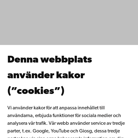
Dataskydd
IT-hjälp
Fakulteterna
Studera hos oss
Forska hos oss
Samarbeta med oss
Åbo Akademis bibliotek
Denna webbplats
Kontinuerligt lärande
Donera till Åbo Akademi
använder kakor
Gå med i Åbo Akademis alumnnätverk
Om Åbo Akademi
(”cookies”)
Intranätet
Vi använder kakor för att anpassa innehållet till
användarna, erbjuda funktioner för sociala medier och
Facebook
Instagram
YouTube
LinkedIn
Blog
Snapchat
analysera vår trafik. Vår webb använder service av tredje
parter, t.ex. Google, YouTube och Giosg, dessa tredje