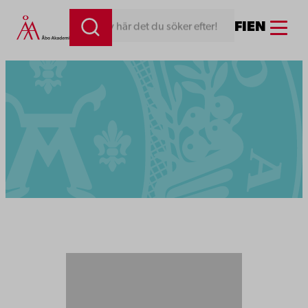
Menu
FI
EN
Skriv här det du söker efter!