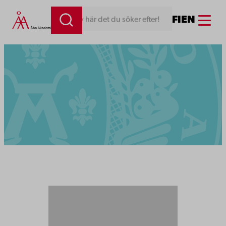
Menu
FI
EN
Skriv här det du söker efter!