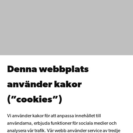
Kontaktuppgifter
Tillgänglighet
Dataskydd
IT-hjälp
Fakulteterna
Studera hos oss
Forska hos oss
Samarbeta med oss
Åbo Akademis bibliotek
Denna webbplats
Kontinuerligt lärande
Donera till Åbo Akademi
använder kakor
Gå med i Åbo Akademis alumnnätverk
Om Åbo Akademi
(”cookies”)
Intranätet
Vi använder kakor för att anpassa innehållet till
användarna, erbjuda funktioner för sociala medier och
Facebook
Instagram
YouTube
LinkedIn
Blog
Snapchat
analysera vår trafik. Vår webb använder service av tredje