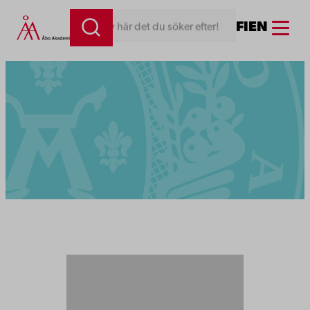
Menu
FI
EN
Skriv här det du söker efter!