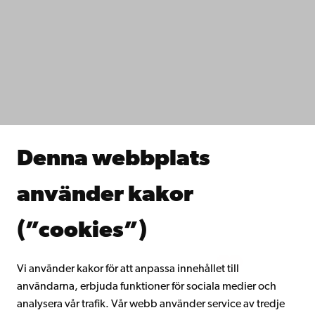
Kontaktuppgifter
Tillgänglighet
Dataskydd
IT-hjälp
Fakulteterna
Studera hos oss
Forska hos oss
Samarbeta med oss
Åbo Akademis bibliotek
Denna webbplats
Kontinuerligt lärande
Donera till Åbo Akademi
använder kakor
Gå med i Åbo Akademis alumnnätverk
Om Åbo Akademi
(”cookies”)
Intranätet
Vi använder kakor för att anpassa innehållet till
användarna, erbjuda funktioner för sociala medier och
Facebook
Instagram
YouTube
LinkedIn
Blog
Snapchat
analysera vår trafik. Vår webb använder service av tredje