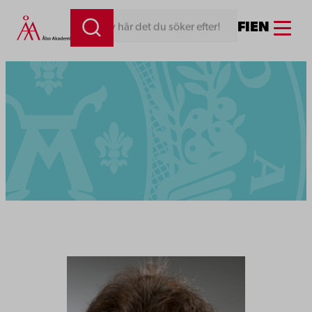
Menu
FI
EN
Skriv här det du söker efter!