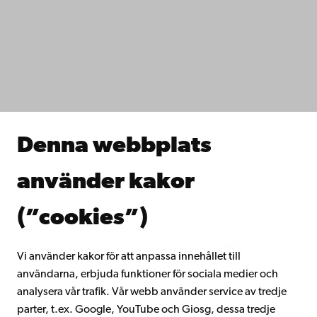
Tillgänglighet
Dataskydd
IT-hjälp
Fakulteterna
Studera hos oss
Forska hos oss
Samarbeta med oss
Åbo Akademis bibliotek
Denna webbplats
Kontinuerligt lärande
Donera till Åbo Akademi
använder kakor
Gå med i Åbo Akademis alumnnätverk
Om Åbo Akademi
(”cookies”)
Intranätet
Vi använder kakor för att anpassa innehållet till
användarna, erbjuda funktioner för sociala medier och
Facebook
Instagram
YouTube
LinkedIn
Blog
Snapchat
analysera vår trafik. Vår webb använder service av tredje
parter, t.ex. Google, YouTube och Giosg, dessa tredje