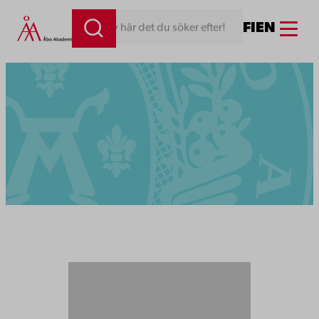
Menu
FI
EN
Skriv här det du söker efter!