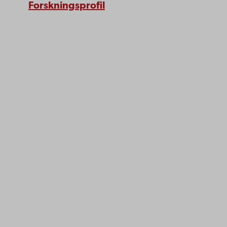
Forskningsprofil
Åbo Akademi
Domkyrkotorget 3
20500 Åbo
Åbo Akademi i Vasa
Strandgatan 2