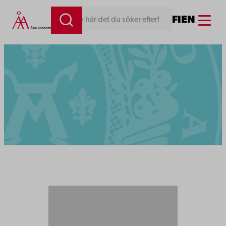
Menu
FI
EN
Skriv här det du söker efter!