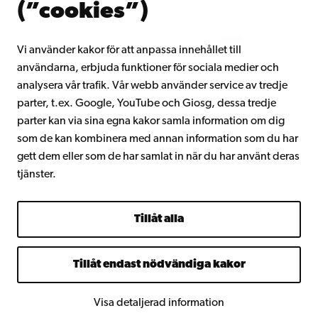
(”cookies”)
Intranätet
Vi använder kakor för att anpassa innehållet till
användarna, erbjuda funktioner för sociala medier och
Facebook
Instagram
YouTube
LinkedIn
Blog
Snapchat
analysera vår trafik. Vår webb använder service av tredje
parter, t.ex. Google, YouTube och Giosg, dessa tredje
parter kan via sina egna kakor samla information om dig
som de kan kombinera med annan information som du har
gett dem eller som de har samlat in när du har använt deras
tjänster.
Tillåt alla
Tillåt endast nödvändiga kakor
Visa detaljerad information