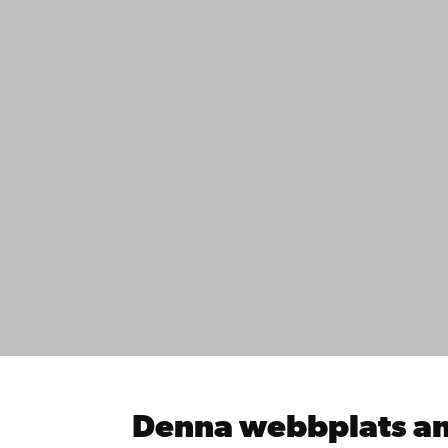
Kontaktu
Åbo Akademi
Tillgäng
Domkyrkotorget 3
Datasky
20500 Åbo
IT-hjälp
Fakultet
Studera 
Åbo Akademi i Vasa
Forska h
Strandgatan 2
Samarbe
65100 Vasa
Åbo Akad
Denna webbplats an
Kontinue
Växel