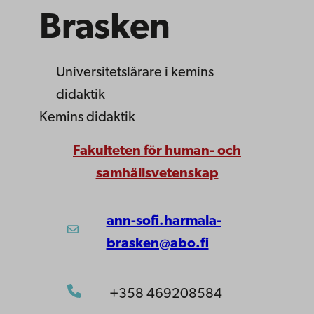
Brasken
Universitetslärare
i kemins
didaktik
Kemins didaktik
Fakulteten för human- och
samhällsvetenskap
ann-sofi.harmala-
brasken@abo.fi
+358 469208584