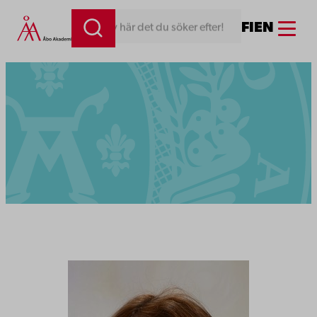
Menu
FI
EN
Skriv här det du söker efter!