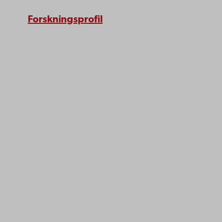
Forskningsprofil
Åbo Akademi
Domkyrkotorget 3
20500 Åbo
Åbo Akademi i Vasa