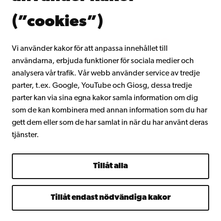
Om Åbo Akademi
(”cookies”)
Intranätet
Vi använder kakor för att anpassa innehållet till
användarna, erbjuda funktioner för sociala medier och
Facebook
Instagram
YouTube
LinkedIn
Blog
Snapchat
analysera vår trafik. Vår webb använder service av tredje
parter, t.ex. Google, YouTube och Giosg, dessa tredje
parter kan via sina egna kakor samla information om dig
som de kan kombinera med annan information som du har
gett dem eller som de har samlat in när du har använt deras
tjänster.
Tillåt alla
Tillåt endast nödvändiga kakor