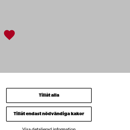
Tillåt alla
Tillåt endast nödvändiga kakor
Visa detaljerad information