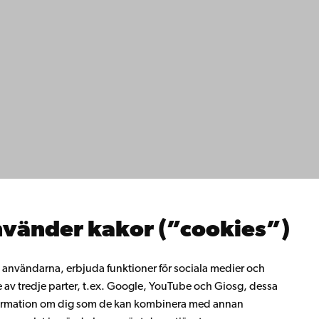
ppgifter
lighet
dd
Facebook
Instagram
YouTube
LinkedIn
Blog
Snapchat
erna
hos oss
os oss
ta med oss
emis bibliotek
vänder kakor (”cookies”)
rligt lärande
ill Åbo Akademi
i Åbo Akademis
ll användarna, erbjuda funktioner för sociala medier och
tverk
e av tredje parter, t.ex. Google, YouTube och Giosg, dessa
 Akademi
information om dig som de kan kombinera med annan
t