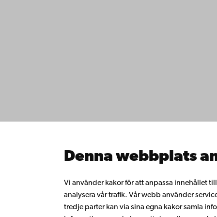
Kontaktu
Åbo Akademi
Tillgäng
Domkyrkotorget 3
Datasky
20500 Åbo
IT-hjälp
Fakultet
Studera 
Åbo Akademi i Vasa
Forska h
Strandgatan 2
Samarbe
65100 Vasa
Åbo Akad
Denna webbplats an
Kontinue
Växel
Donera t
Gå med 
+358 2 215 31
Vi använder kakor för att anpassa innehållet ti
alumnnä
analysera vår trafik. Vår webb använder servic
Om Åbo
tredje parter kan via sina egna kakor samla 
Intranäte