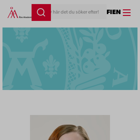
Menu
FI
EN
Skriv här det du söker efter!