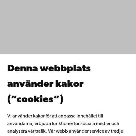
Kontaktuppgifter
Tillgänglighet
Dataskydd
IT-hjälp
Fakulteterna
Studera hos oss
Forska hos oss
Samarbeta med oss
Åbo Akademis bibliotek
Denna webbplats
Kontinuerligt lärande
Donera till Åbo Akademi
använder kakor
Gå med i Åbo Akademis alumnnätverk
Om Åbo Akademi
(”cookies”)
Intranätet
Vi använder kakor för att anpassa innehållet till
användarna, erbjuda funktioner för sociala medier och
Facebook
Instagram
YouTube
LinkedIn
Blog
Snapchat
analysera vår trafik. Vår webb använder service av tredje