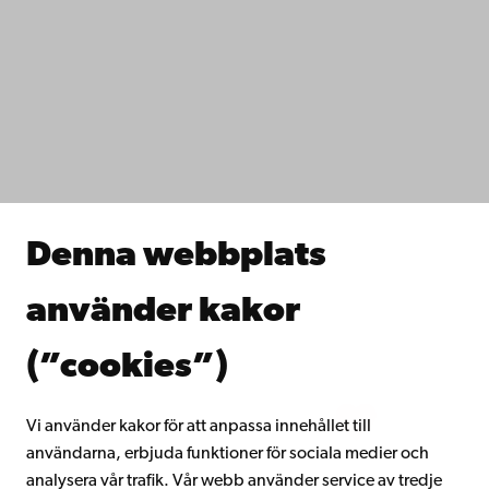
Kontaktuppgifter
Tillgänglighet
Dataskydd
IT-hjälp
Fakulteterna
Studera hos oss
Forska hos oss
Samarbeta med oss
Åbo Akademis bibliotek
Denna webbplats
Kontinuerligt lärande
Donera till Åbo Akademi
använder kakor
Gå med i Åbo Akademis alumnnätverk
Om Åbo Akademi
(”cookies”)
Intranätet
Vi använder kakor för att anpassa innehållet till
användarna, erbjuda funktioner för sociala medier och
Facebook
Instagram
YouTube
LinkedIn
Blog
Snapchat
analysera vår trafik. Vår webb använder service av tredje