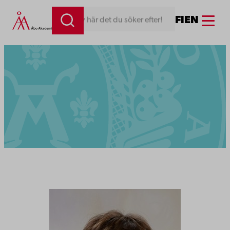
Menu
FI
EN
Skriv här det du söker efter!