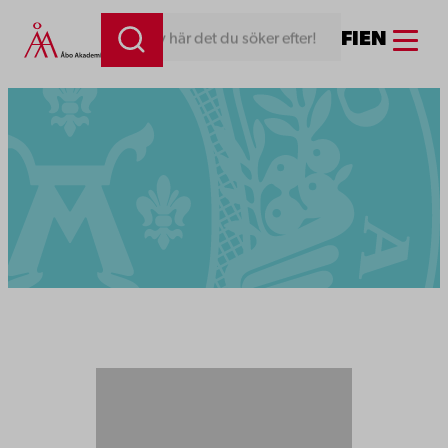
Menu
FI
EN
Skriv här det du söker efter!