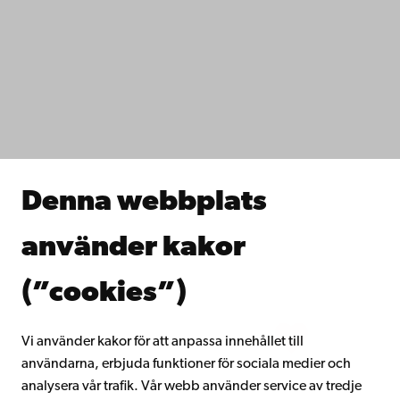
Kontaktuppgifter
Tillgänglighet
Dataskydd
IT-hjälp
Fakulteterna
Studera hos oss
Forska hos oss
Samarbeta med oss
Åbo Akademis bibliotek
Denna webbplats
Kontinuerligt lärande
Donera till Åbo Akademi
använder kakor
Gå med i Åbo Akademis alumnnätverk
Om Åbo Akademi
(”cookies”)
Intranätet
Vi använder kakor för att anpassa innehållet till
användarna, erbjuda funktioner för sociala medier och
Facebook
Instagram
YouTube
LinkedIn
Blog
Snapchat
analysera vår trafik. Vår webb använder service av tredje