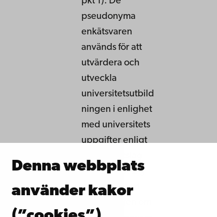
pkt 1). De
pseudonyma
enkätsvaren
används för att
utvärdera och
utveckla
universitetsutbild
ningen i enlighet
med universitets
uppgifter enligt
universitetslag
Denna webbplats
558/2009, 2 §
och 87 § samt
använder kakor
förordningen om
(”cookies”)