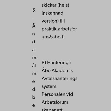
skickar (helst
5
inskannad
.
version) till
Ä
praktik.arbetsfor
n
um@abo.fi
d
a
m
B) Hantering i
ål
Åbo Akademis
m
Avtalshanterings
e
system:
d
Personalen vid
b
Arbetsforum
e
skapar ett