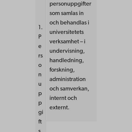
personuppgifter
som samlas in
och behandlas i
1.
universitetets
P
verksamhet – i
e
undervisning,
rs
handledning,
o
forskning,
n
administration
u
och samverkan,
p
internt och
p
externt.
gi
ft
s