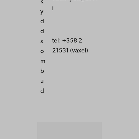
k
i
y
d
d
tel: +358 2
s
21531 (växel)
o
m
b
u
d