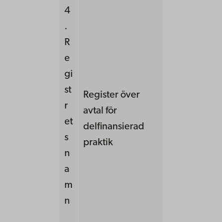
4
.
R
e
gi
st
Register över
r
avtal för
et
delfinansierad
s
praktik
n
a
m
n