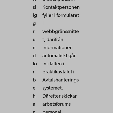
sl
Kontaktpersonen
ig
fyller i formuläret
g
i
r
webbgränssnitte
u
t, därifrån
n
informationen
d
automatiskt går
fö
in i fälten i
r
praktikavtalet i
b
Avtalshanterings
e
systemet.
h
Därefter skickar
a
arbetsforums
n
personal