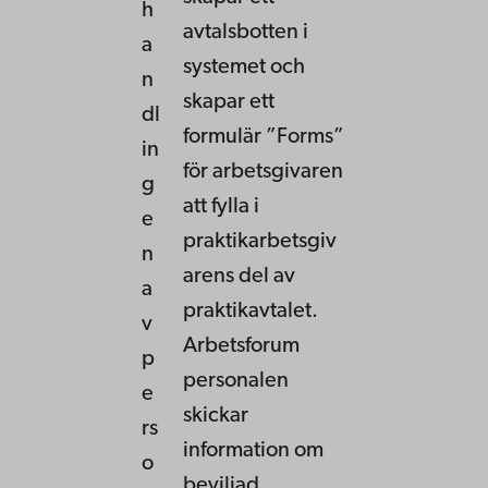
h
avtalsbotten i
a
systemet och
n
skapar ett
dl
formulär ”Forms”
in
för arbetsgivaren
g
att fylla i
e
praktikarbetsgiv
n
arens del av
a
praktikavtalet.
v
Arbetsforum
p
personalen
e
skickar
rs
information om
o
beviljad