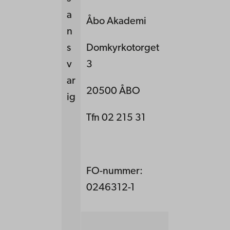
a
Åbo Akademi
n
s
Domkyrkotorget
v
3
ar
20500 ÅBO
ig
Tfn 02 215 31
FO-nummer:
0246312-1