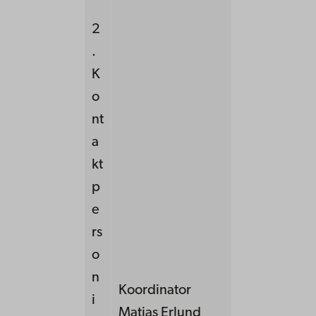
2
.
K
o
nt
a
kt
p
e
rs
o
n
Koordinator
i
Matias Erlund