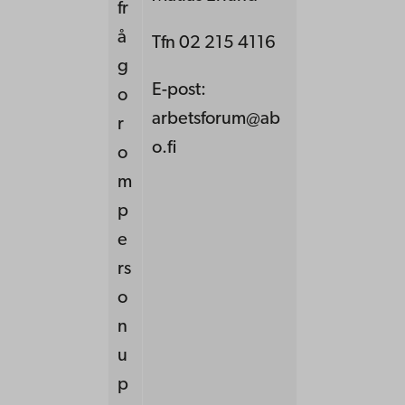
fr
å
Tfn 02 215 4116
g
E-post:
o
arbetsforum@ab
r
o.fi
o
m
p
e
rs
o
n
u
p