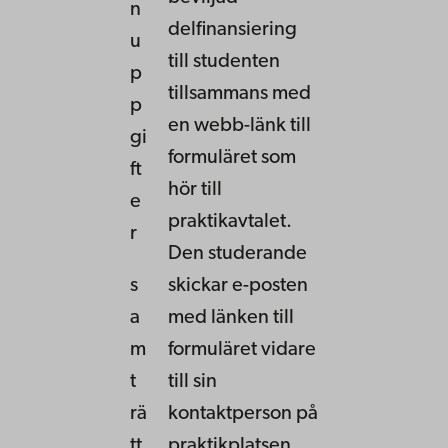
n
delfinansiering
u
till studenten
p
tillsammans med
p
en webb-länk till
gi
formuläret som
ft
hör till
e
praktikavtalet.
r
Den studerande
s
skickar e-posten
a
med länken till
m
formuläret vidare
t
till sin
rä
kontaktperson på
tt
praktikplatsen.