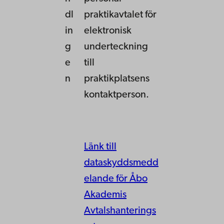
dl
praktikavtalet för
in
elektronisk
g
underteckning
e
till
n
praktikplatsens
kontaktperson.
Länk till
dataskyddsmedd
elande för Åbo
Akademis
Avtalshanterings