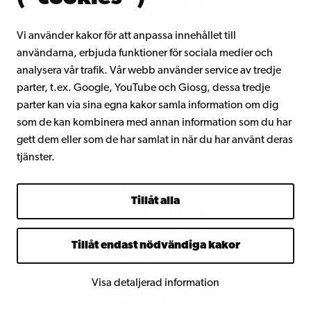
universitetsexam
ina 794/2004,
Vi använder kakor för att anpassa innehållet till
28 §
användarna, erbjuda funktioner för sociala medier och
analysera vår trafik. Vår webb använder service av tredje
parter, t.ex. Google, YouTube och Giosg, dessa tredje
parter kan via sina egna kakor samla information om dig
som de kan kombinera med annan information som du har
gett dem eller som de har samlat in när du har använt deras
tjänster.
Registret för
delfinansierad
Tillåt alla
praktik uppstår
genom både via
Tillåt endast nödvändiga kakor
praktikavtal
(ersättningsförbi
Visa detaljerad information
ndelse för