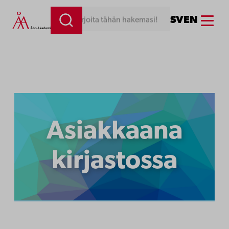
Siirry
Menu
SV
EN
Kirjoita tähän hakemasi!
sisältöön
Asiakkaana
kirjastossa