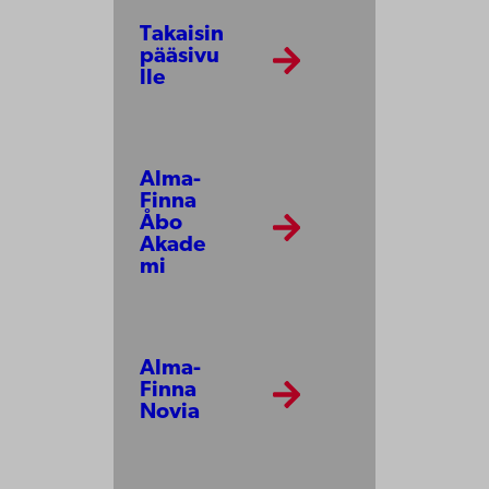
Takaisin
pääsivu
lle
Alma-
Finna
Åbo
Akade
mi
Alma-
Finna
Novia