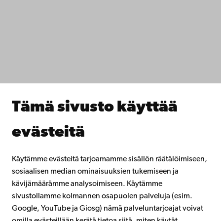
Tietosuoja
IT-apua
Tiedekunnat
Opiskele meillä
Tutki kanssamme
Tee yhteistyötä kanssamme
Åbo Akademin kirjasto
Jatkuva oppiminen
Tämä sivusto käyttää
Lahjoita Åbo Akademille
Liity alumniverkostoomme
evästeitä
Åbo Akademista
Intra
Käytämme evästeitä tarjoamamme sisällön räätälöimiseen,
sosiaalisen median ominaisuuksien tukemiseen ja
kävijämäärämme analysoimiseen. Käytämme
Facebook
Instagram
YouTube
LinkedIn
Blog
Snapchat
sivustollamme kolmannen osapuolen palveluja (esim.
Google, YouTube ja Giosg) nämä palveluntarjoajat voivat