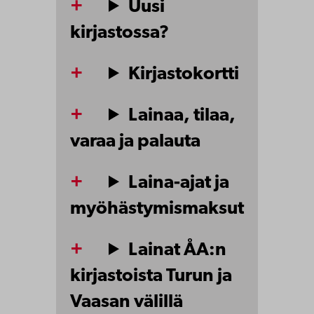
Uusi
kirjastossa?
Kirjastokortti
Lainaa, tilaa,
varaa ja palauta
Laina-ajat ja
myöhästymismaksut
Lainat ÅA:n
kirjastoista Turun ja
Vaasan välillä