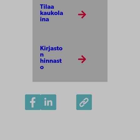
Tilaa
kaukola
ina
Kirjasto
n
hinnast
o