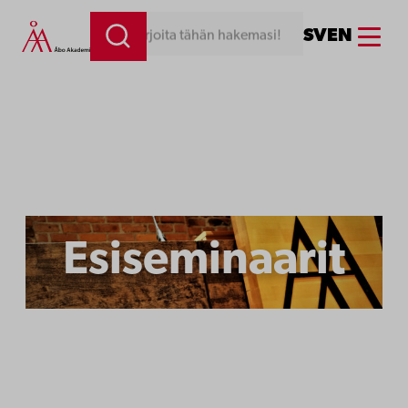
Siirry
Menu
SV
EN
Kirjoita tähän hakemasi!
sisältöön
Esiseminaarit