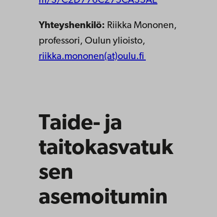
m/S/C2D776C275CA35AE
Yhteyshenkilö:
Riikka Mononen,
professori, Oulun ylioisto,
riikka.mononen(at)oulu.fi
Taide- ja
taitokasvatuk
sen
asemoitumin