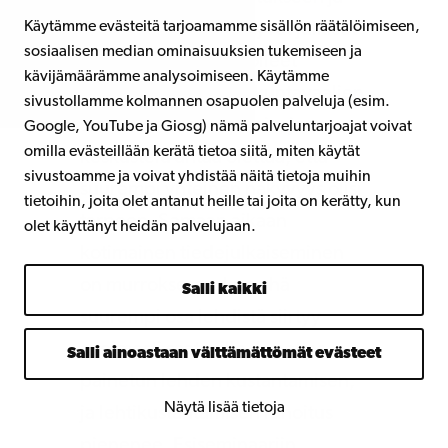
Käytämme evästeitä tarjoamamme sisällön räätälöimiseen,
tiedepolitiikkaan liittyvät julkiset
sosiaalisen median ominaisuuksien tukemiseen ja
puheenvuorot ovat olleet
kävijämäärämme analysoimiseen. Käytämme
varsinkin viime eduskuntavaalien
sivustollamme kolmannen osapuolen palveluja (esim.
alla kovin kaksinapaisia, ja
Google, YouTube ja Giosg) nämä palveluntarjoajat voivat
omilla evästeillään kerätä tietoa siitä, miten käytät
keskustelu antaa olettaa, että
sivustoamme ja voivat yhdistää näitä tietoja muihin
suurempi yhteinen näkyvyys olisi
tietoihin, joita olet antanut heille tai joita on kerätty, kun
tarpeen. Samaan aikaan
olet käyttänyt heidän palvelujaan.
kotimainen tiedejulkaiseminen
on murroksessa, kun yhä
Salli kaikki
suurempi osa lehdistä siirtyy
avoimesti saataville, lopettaa
Salli ainoastaan välttämättömät evästeet
painetun lehden kustantamisen,
Näytä lisää tietoja
ja lehtikustantamisen rahoitus
pienenee. Esiseminaariin