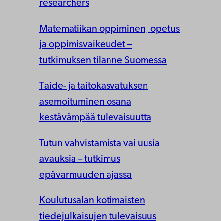
researchers
Matematiikan oppiminen, opetus
ja oppimisvaikeudet –
tutkimuksen tilanne Suomessa
Taide- ja taitokasvatuksen
asemoituminen osana
kestävämpää tulevaisuutta
Tutun vahvistamista vai uusia
avauksia – tutkimus
epävarmuuden ajassa
Koulutusalan kotimaisten
tiedejulkaisujen tulevaisuus