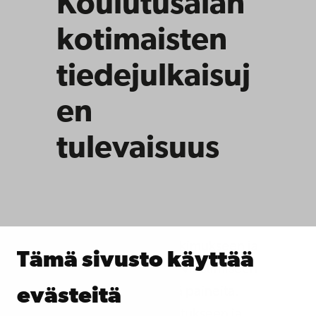
Koulutusalan
kotimaisten
tiedejulkaisuj
en
tulevaisuus
Koulutuksen alan tutkimukseen ja
Tämä sivusto käyttää
tuosta tutkimuksesta viestimiseen
kohdistuu lisääntyviä paineita.
evästeitä
Koulutukseen, kasvatukseen ja