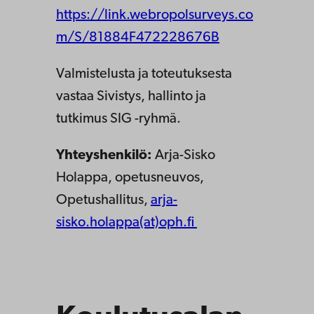
https://link.webropolsurveys.co
m/S/81884F472228676B
Valmistelusta ja toteutuksesta
vastaa Sivistys, hallinto ja
tutkimus SIG -ryhmä.
Yhteyshenkilö:
Arja-Sisko
Holappa, opetusneuvos,
Opetushallitus,
arja-
sisko.holappa(at)oph.fi