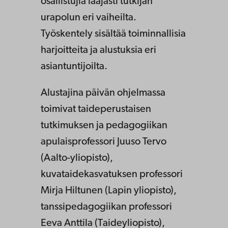
osallistujia laajasti tutkijan
urapolun eri vaiheilta.
Työskentely sisältää toiminnallisia
harjoitteita ja alustuksia eri
asiantuntijoilta.
Alustajina päivän ohjelmassa
toimivat taideperustaisen
tutkimuksen ja pedagogiikan
apulaisprofessori Juuso Tervo
(Aalto-yliopisto),
kuvataidekasvatuksen professori
Mirja Hiltunen (Lapin yliopisto),
tanssipedagogiikan professori
Eeva Anttila (Taideyliopisto),