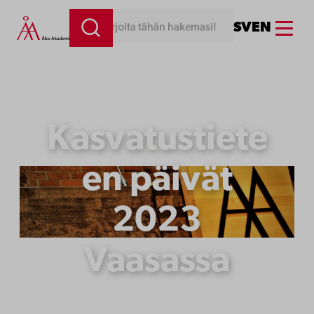
Siirry
Menu
SV
EN
Kirjoita tähän hakemasi!
sisältöön
Kasvatustiete
en päivät
2023
Vaasassa