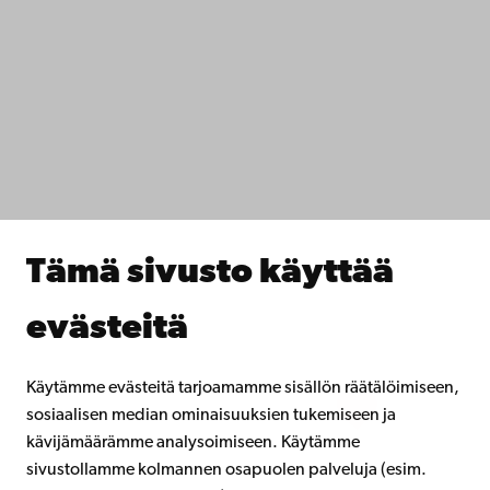
Ota yhteyttä
Saavutettavuus
Tietosuoja
IT-apua
Tiedekunnat
Opiskele meillä
Tutki kanssamme
Tee yhteistyötä kanssamme
Åbo Akademin kirjasto
Jatkuva oppiminen
Tämä sivusto käyttää
Lahjoita Åbo Akademille
Liity alumniverkostoomme
evästeitä
Åbo Akademista
Intra
Käytämme evästeitä tarjoamamme sisällön räätälöimiseen,
sosiaalisen median ominaisuuksien tukemiseen ja
kävijämäärämme analysoimiseen. Käytämme
Facebook
Instagram
YouTube
LinkedIn
Blog
Snapchat
sivustollamme kolmannen osapuolen palveluja (esim.