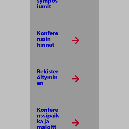
sympos
iumit
Konfere
nssin
hinnat
Rekister
öitymin
en
Konfere
nssipaik
ka ja
majoitt