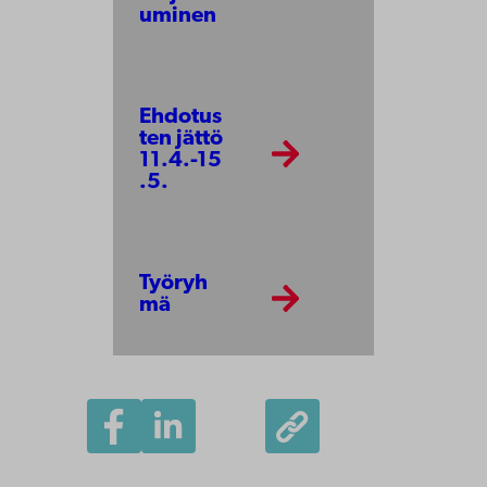
uminen
Ehdotus
ten jättö
11.4.-15
.5.
Työryh
mä