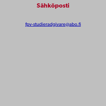
Sähköposti
fpv-studieradgivare@abo.fi
Åbo Akademi
Tuomiokirkontori 3
20500 Turku
Åbo Akademi Vaasassa
Rantakatu 2
65100 Vaasa