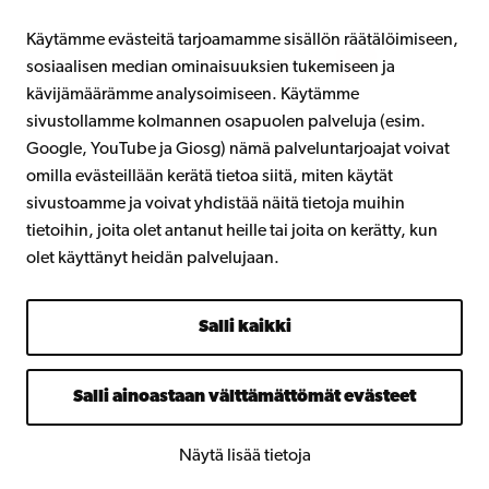
Intra
Käytämme evästeitä tarjoamamme sisällön räätälöimiseen,
sosiaalisen median ominaisuuksien tukemiseen ja
kävijämäärämme analysoimiseen. Käytämme
Facebook
Instagram
YouTube
LinkedIn
Blog
Snapchat
sivustollamme kolmannen osapuolen palveluja (esim.
Google, YouTube ja Giosg) nämä palveluntarjoajat voivat
omilla evästeillään kerätä tietoa siitä, miten käytät
sivustoamme ja voivat yhdistää näitä tietoja muihin
tietoihin, joita olet antanut heille tai joita on kerätty, kun
olet käyttänyt heidän palvelujaan.
Salli kaikki
Salli ainoastaan välttämättömät evästeet
Näytä lisää tietoja