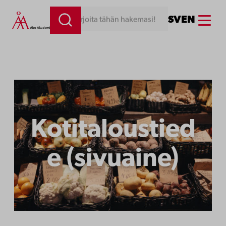
Menu
SV
EN
Kirjoita tähän hakemasi!
Kotitaloustied
e (sivuaine)