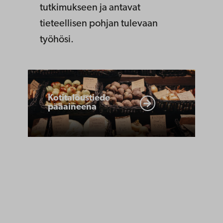
tutkimukseen ja antavat
tieteellisen pohjan tulevaan
työhösi.
Kotitaloustiede
pääaineena
Kotitaloustiede
pääaineena