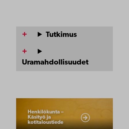
Tutkimus
Uramahdollisuudet
Henkilökunta
–
Henkilökunta –
Käsityö ja
Käsityö
kotitaloustiede