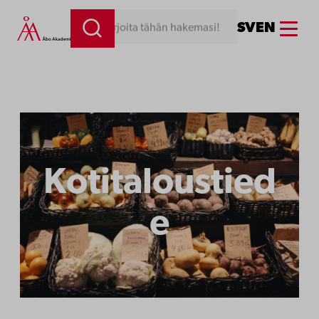
Menu
SV
EN
Kirjoita tähän hakemasi!
Kotitaloustied
e