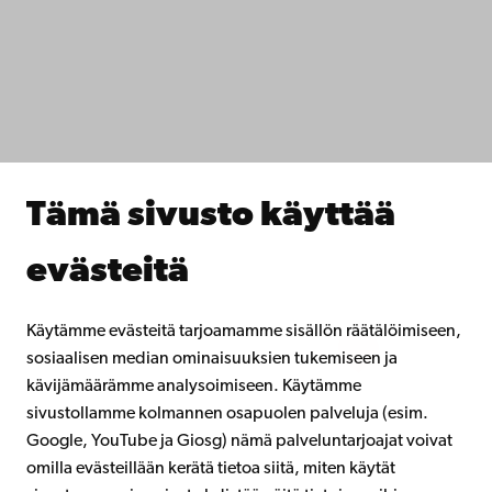
IT-apua
Tiedekunnat
Opiskele meillä
Tutki kanssamme
Tee yhteistyötä kanssamme
Åbo Akademin kirjasto
Jatkuva oppiminen
Tämä sivusto käyttää
Lahjoita Åbo Akademille
Liity alumniverkostoomme
evästeitä
Åbo Akademista
Intra
Käytämme evästeitä tarjoamamme sisällön räätälöimiseen,
sosiaalisen median ominaisuuksien tukemiseen ja
kävijämäärämme analysoimiseen. Käytämme
Facebook
Instagram
YouTube
LinkedIn
Blog
Snapchat
sivustollamme kolmannen osapuolen palveluja (esim.
Google, YouTube ja Giosg) nämä palveluntarjoajat voivat
omilla evästeillään kerätä tietoa siitä, miten käytät