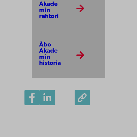
Akade
min
rehtori
Åbo
Akade
min
historia