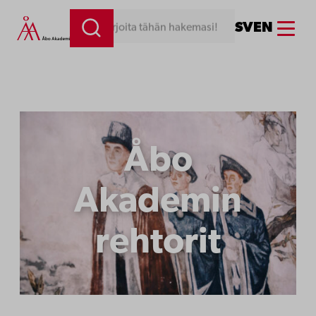
Siirry
Menu
SV
EN
Kirjoita tähän hakemasi!
sisältöön
Åbo
Akademin
rehtorit