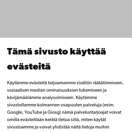
IT-apua
Tiedekunnat
Opiskele meillä
Tutki kanssamme
Tee yhteistyötä kanssamme
Åbo Akademin kirjasto
Jatkuva oppiminen
Tämä sivusto käyttää
Lahjoita Åbo Akademille
Liity alumniverkostoomme
evästeitä
Åbo Akademista
Intra
Käytämme evästeitä tarjoamamme sisällön räätälöimiseen,
sosiaalisen median ominaisuuksien tukemiseen ja
kävijämäärämme analysoimiseen. Käytämme
Facebook
Instagram
YouTube
LinkedIn
Blog
Snapchat
sivustollamme kolmannen osapuolen palveluja (esim.
Google, YouTube ja Giosg) nämä palveluntarjoajat voivat
omilla evästeillään kerätä tietoa siitä, miten käytät
sivustoamme ja voivat yhdistää näitä tietoja muihin