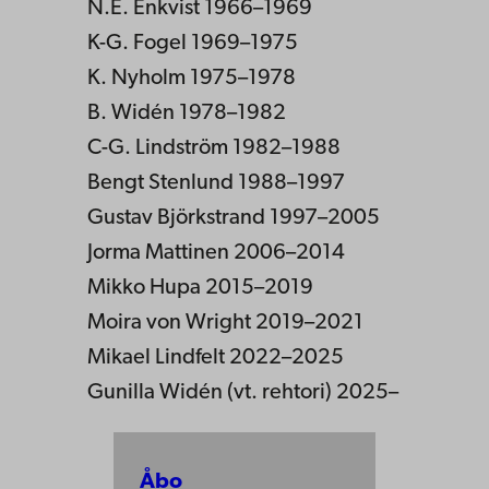
N.E. Enkvist 1966–1969
K-G. Fogel 1969–1975
K. Nyholm 1975–1978
B. Widén 1978–1982
C-G. Lindström 1982–1988
Bengt Stenlund 1988–1997
Gustav Björkstrand 1997–2005
Jorma Mattinen 2006–2014
Mikko Hupa 2015–2019
Moira von Wright 2019–2021
Mikael Lindfelt 2022–2025
Gunilla Widén (vt. rehtori) 2025–
Åbo