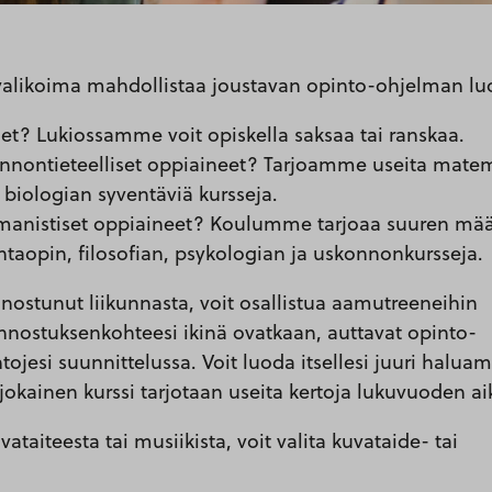
sivalikoima mahdollistaa joustavan opinto-ohjelman l
let? Lukiossamme voit opiskella saksaa tai ranskaa.
onnontieteelliset oppiaineet? Tarjoamme useita matem
 biologian syventäviä kursseja.
manistiset oppiaineet? Koulumme tarjoaa suuren mä
untaopin, filosofian, psykologian ja uskonnonkursseja.
innostunut liikunnasta, voit osallistua aamutreeneihin
nnostuksenkohteesi ikinä ovatkaan, auttavat opinto-
jesi suunnittelussa. Voit luoda itsellesi juuri haluam
 jokainen kurssi tarjotaan useita kertoja lukuvuoden a
vataiteesta tai musiikista, voit valita kuvataide- tai