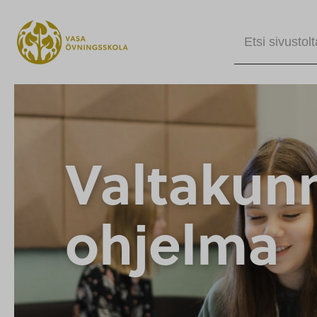
Etsi sivustolta
Valtakunn
ohjelma