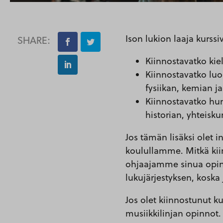
Ison lukion laaja kurs
SHARE:
Kiinnostavatko kie
Kiinnostavatko lu
fysiikan, kemian ja
Kiinnostavatko hu
historian, yhteisk
Jos tämän lisäksi olet 
koulullamme. Mitkä kii
ohjaajamme sinua opinto
lukujärjestyksen, koska
Jos olet kiinnostunut ku
musiikkilinjan opinnot.