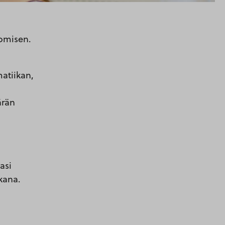
uomisen.
atiikan,
ärän
asi
ikana.