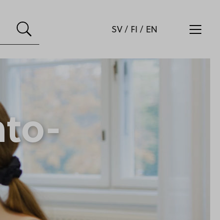
SV
/
FI
/
EN
nto-