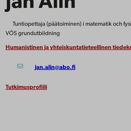
Jan Alin
Tuntiopettaja (päätoiminen)
i matematik och fys
VÖS grundutbildning
Humanistinen ja yhteiskuntatieteellinen tiedek
jan.alin@abo.fi
Tutkimusprofiili