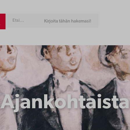
Kirjoita tähän hakemasi!
Ajankohtaista