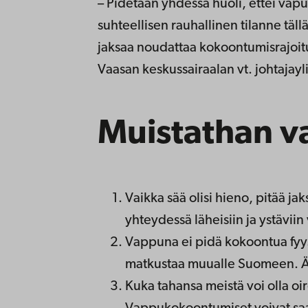
– Pidetään yhdessä huoli, ettei vapun
suhteellisen rauhallinen tilanne tällä
jaksaa noudattaa kokoontumisrajoituk
Vaasan keskussairaalan vt. johtajayl
Muistathan v
Vaikka sää olisi hieno, pitää ja
yhteydessä läheisiin ja ystäviin 
Vappuna ei pidä kokoontua fyysi
matkustaa muualle Suomeen. Älä
Kuka tahansa meistä voi olla oir