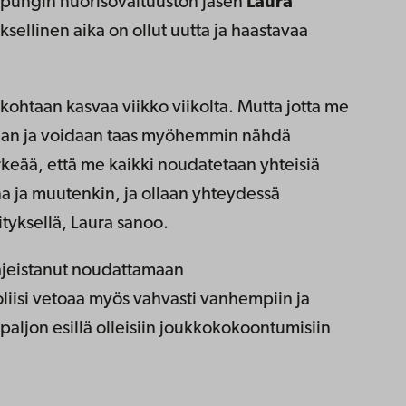
aupungin nuorisovaltuuston jäsen
Laura
sellinen aika on ollut uutta ja haastavaa
 kohtaan kasvaa viikko viikolta. Mutta jotta me
taan ja voidaan taas myöhemmin nähdä
ärkeää, että me kaikki noudatetaan yhteisiä
na ja muutenkin, ja ollaan yhteydessä
tyksellä, Laura sanoo.
hjeistanut noudattamaan
liisi vetoaa myös vahvasti vanhempiin ja
i paljon esillä olleisiin joukkokokoontumisiin