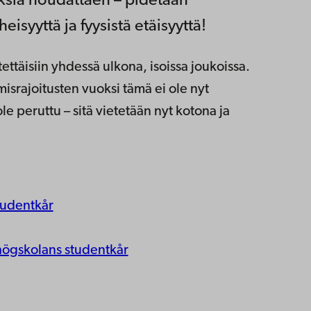
ksia noudattaen – pidetään
isyyttä ja fyysistä etäisyyttä!
ttäisiin yhdessä ulkona, isoissa joukoissa.
srajoitusten vuoksi tämä ei ole nyt
e peruttu – sitä vietetään nyt kotona ja
udentkår
ögskolans studentkår