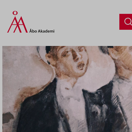
Siirry
sisältöön