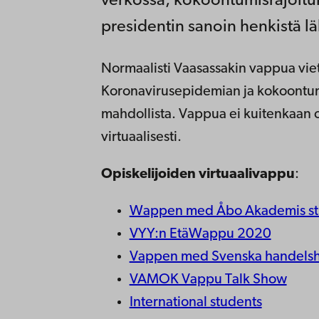
verkossa, kokoontumisrajoitu
presidentin sanoin henkistä lähe
Normaalisti Vaasassakin vappua viete
Koronavirusepidemian ja kokoontumi
mahdollista. Vappua ei kuitenkaan ol
virtuaalisesti.
Opiskelijoiden virtuaalivappu
:
Wappen med Åbo Akademis st
VYY:n EtäWappu 2020
Vappen med Svenska handelsh
VAMOK Vappu Talk Show
International students