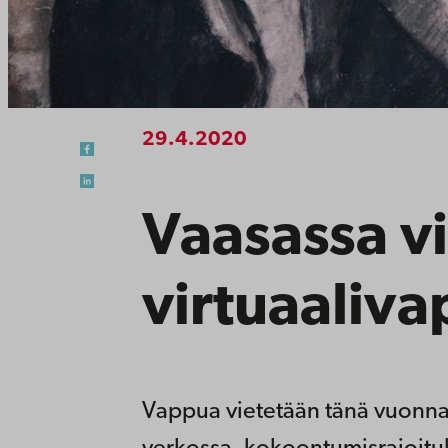
29.4.2020
Vaasassa v
virtuaaliv
Vappua vietetään tänä vuonna 