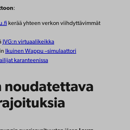
ttoon
:
.fi
kerää yhteen verkon viihdyttävimmät
ä
JVG:n virtuaalikeikka
in
Ikuinen Wappu –simulaattori
jailijat karanteenissa
 noudatettava
ajoituksia