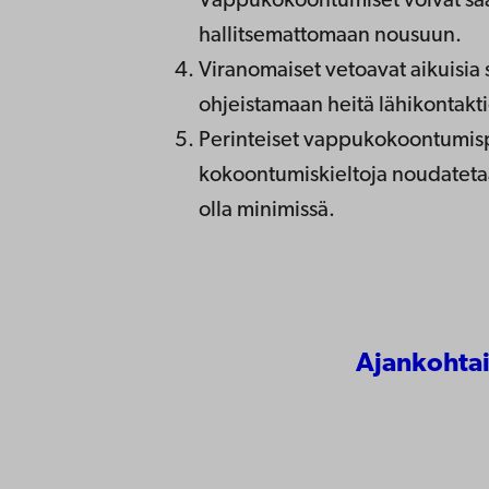
Vappukokoontumiset voivat sa
hallitsemattomaan nousuun.
Viranomaiset vetoavat aikuisia 
ohjeistamaan heitä lähikontakt
Perinteiset vappukokoontumispai
kokoontumiskieltoja noudatetaa
olla minimissä.
Ajankohtai