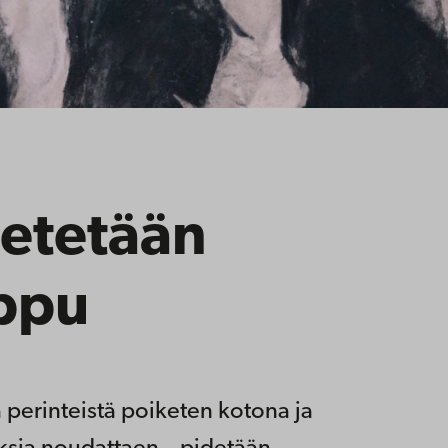
ietetään
appu
perinteistä poiketen kotona ja