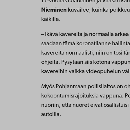
17-vuotias lukiolainen ja Vaasan k
Nieminen
kuvailee, kuinka poikkeuk
kaikille.
– Ikävä kavereita ja normaalia arkea
saadaan tämä koronatilanne hallin
kavereita normaalisti, niin on tosi t
ohjeita. Pysytään siis kotona vappu
kavereihin vaikka videopuhelun väli
Myös Pohjanmaan poliisilaitos on o
kokoontumisrajoituksia vappuna. Po
nuoriin, että nuoret eivät osallistuis
autoilla.