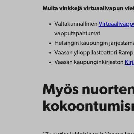
Muita vinkkejä virtuaalivapun vie
Valtakunnallinen
Virtuaalivappu
vapputapahtumat
Helsingin kaupungin järjestäm
Vaasan ylioppilasteatteri Ramp
Vaasan kaupunginkirjaston
Kir
Myös nuorten
kokoontumisr