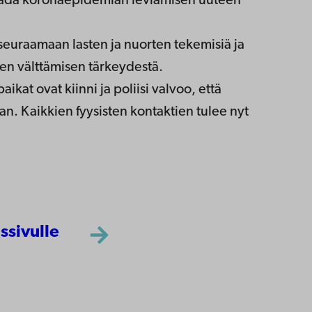
ada koronaepidemian leviämisen uuteen
seuraamaan lasten ja nuorten tekemisiä ja
ien välttämisen tärkeydestä.
kat ovat kiinni ja poliisi valvoo, että
n. Kaikkien fyysisten kontaktien tulee nyt
ssivulle