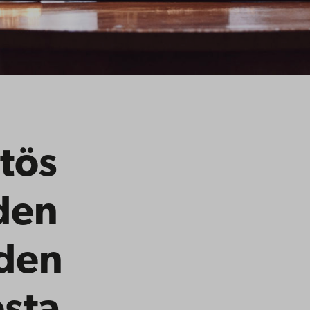
tös
den
iden