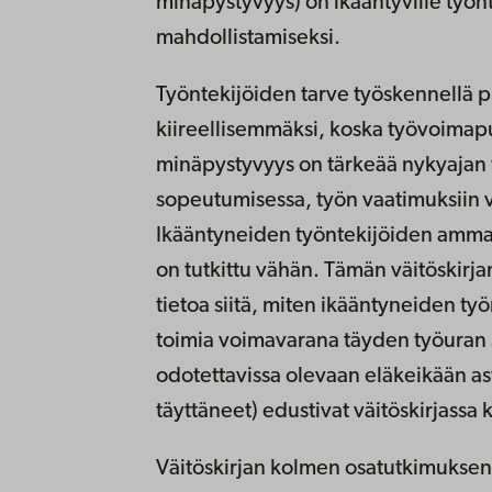
minäpystyvyys) on ikääntyville työn
mahdollistamiseksi.
Työntekijöiden tarve työskennellä 
kiireellisemmäksi, koska työvoimapu
minäpystyvyys on tärkeää nykyajan 
sopeutumisessa, työn vaatimuksiin v
Ikääntyneiden työntekijöiden ammati
on tutkittu vähän. Tämän väitöskirja
tietoa siitä, miten ikääntyneiden t
toimia voimavarana täyden työuran 
odotettavissa olevaan eläkeikään ast
täyttäneet) edustivat väitöskirjassa ko
Väitöskirjan kolmen osatutkimuksen 