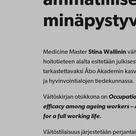
ammatillis
minäpysty
Medicine Master
Stina Wallinin
väi
hoitotieteen alalta esitetään julkises
tarkastettavaksi Åbo Akademin kasv
ja hyvinvointialojen tiedekunnassa.
Väitöskirjan otsikkona on
Occupatio
efficacy among ageing workers – 
for a full working life.
Väitöstilaisuus järjestetään perjanta