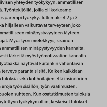
itiivisen yhteyden työkykyyn, ammatillisen
 Työntekijöillä, joilla oli korkeampi
ös parempi työkyky. Tutkimukset 2 ja 3
otka hiljalleen vaikuttavat terveyteen joko
t ammatilliseen minäpystyvyyteen täyteen
ijät. Myös työn mielekkyys, sisäinen
itä ammatillisen minäpystyvyyden kannalta.
sesti tärkeitä myös työmotivaation kannalta.
työtaakka näyttivät kuitenkin vähentävän
erveys parantaisi sitä. Kaiken kaikkiaan
 tuloksia sekä kotihoitajien että insinöörien
ia eroja työn sisällön, työn vaatimusten,
puolen suhteen. Kun osatutkimusten tuloksia
 käytettyyn työkykymalliin, keskeiset tulokset