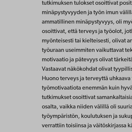
tutkimuksen tulokset osoittivat pos
minäpystyvyyden ja työn imun välillä.
ammatillinen minäpystyvyys, oli my
osoittivat, että terveys ja työolot, j
myönteisesti tai kielteisesti, oliva
työuraan useimmiten vaikuttavat tek
motivaatio ja pätevyys olivat tärke
Vastaavat näkökohdat olivat tyypilli
Huono terveys ja terveyttä uhkaava 
työmotivaatiota enemmän kuin hyvä t
tutkimukset osoittivat samankaltaisia
osalta, vaikka niiden välillä oli suur
työympäristön, koulutuksen ja suku
verrattiin toisiinsa ja väitöskirjassa