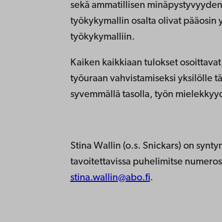
sekä ammatillisen minäpystyvyyden 
työkykymallin osalta olivat pääosin 
työkykymalliin.
Kaiken kaikkiaan tulokset osoittava
työuraan vahvistamiseksi yksilölle tä
syvemmällä tasolla, työn mielekkyy
Stina Wallin (o.s. Snickars) on syn
tavoitettavissa puhelimitse numeros
stina.wallin@abo.fi
.