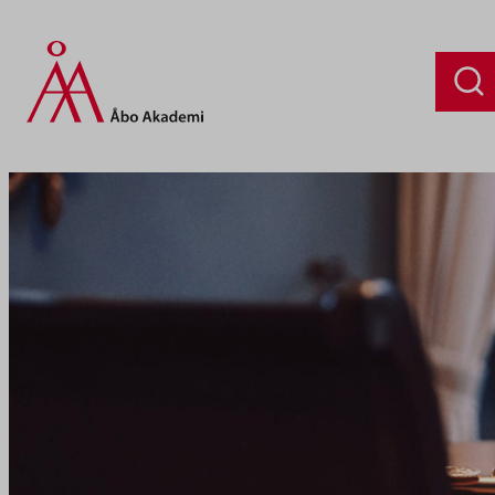
Siirry
sisältöön