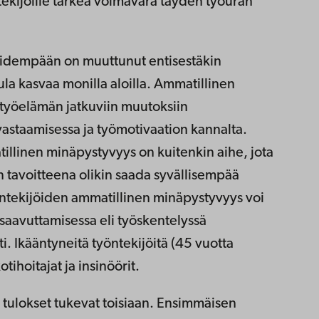
tekijöille tärkeä voimavara täyden työuran
pidempään on muuttunut entisestäkin
la kasvaa monilla aloilla. Ammatillinen
työelämän jatkuviin muutoksiin
astaamisessa ja työmotivaation kannalta.
llinen minäpystyvyys on kuitenkin aihe, jota
n tavoitteena olikin saada syvällisempää
yöntekijöiden ammatillinen minäpystyvyys voi
saavuttamisessa eli työskentelyssä
i. Ikääntyneitä työntekijöitä (45 vuotta
tihoitajat ja insinöörit.
tulokset tukevat toisiaan. Ensimmäisen