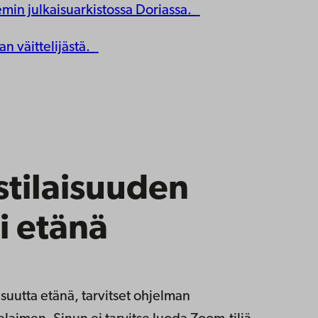
emin julkaisuarkistossa Doriassa.
an väittelijästä.
stilaisuuden
i etänä
aisuutta etänä, tarvitset ohjelman