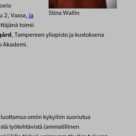
torio
Stina Wallin
u 2, Vaasa,
ja
ittäjänä toimii
gård
, Tampereen yliopisto ja kustoksena
o Akademi.
luottamus omiin kykyihin suoriutua
istä työtehtävistä (ammatillinen