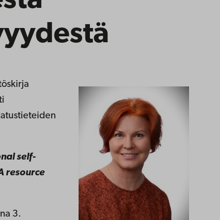
esta
vyydestä
töskirja
ti
atustieteiden
nal self-
A resource
ina 3.