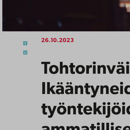
26.10.2023
Tohtorinväi
Ikääntynei
työntekijö