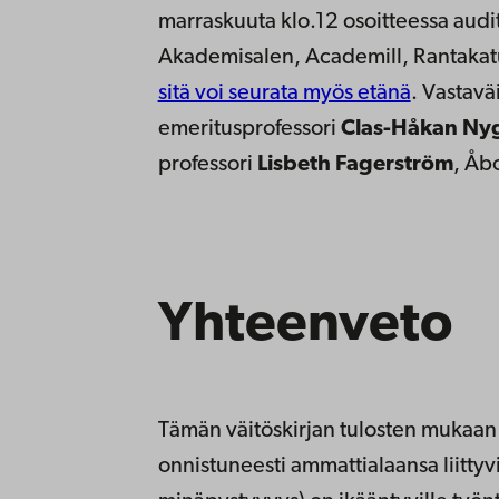
marraskuuta klo.12 osoitteessa audi
Akademisalen, Academill, Rantakat
sitä voi seurata myös etänä
. Vastavä
emeritusprofessori
Clas-Håkan Ny
professori
Lisbeth Fagerström
, Åb
Yhteenveto
Tämän väitöskirjan tulosten mukaan 
onnistuneesti ammattialaansa liittyv