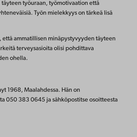
täyteen työuraan, työmotivaation että
yhteneväisiä. Työn mielekkyys on tärkeä lisä
t, että ammatillisen minäpystyvyyden täyteen
rkeitä terveysasioita olisi pohdittava
den ohella.
tynyt 1968, Maalahdessa. Hän on
ta 050 383 0645 ja sähköpostitse osoitteesta