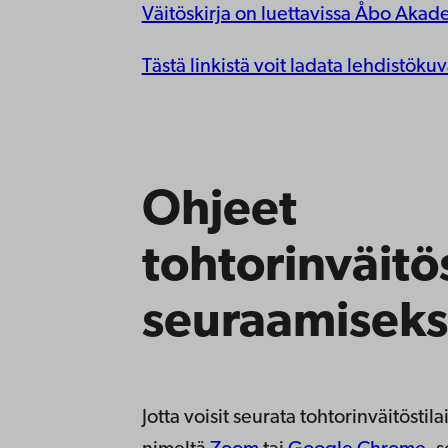
Väitöskirja on luettavissa Åbo Akad
Tästä linkistä voit ladata lehdistökuv
Ohjeet
tohtorinväitö
seuraamiseks
Jotta voisit seurata tohtorinväitöstil