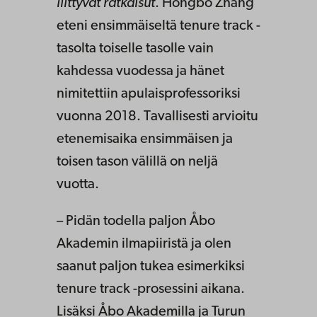
liittyvät ratkaisut
. Hongbo Zhang
eteni ensimmäiseltä tenure track -
tasolta toiselle tasolle vain
kahdessa vuodessa ja hänet
nimitettiin apulaisprofessoriksi
vuonna 2018. Tavallisesti arvioitu
etenemisaika ensimmäisen ja
toisen tason välillä on neljä
vuotta.
– Pidän todella paljon Åbo
Akademin ilmapiiristä ja olen
saanut paljon tukea esimerkiksi
tenure track -prosessini aikana.
Lisäksi Åbo Akademilla ja Turun