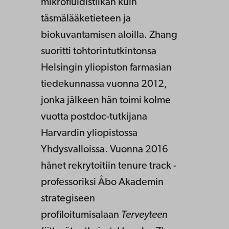
mikrofluidistiikan kuin
täsmälääketieteen ja
biokuvantamisen aloilla. Zhang
suoritti tohtorintutkintonsa
Helsingin yliopiston farmasian
tiedekunnassa vuonna 2012,
jonka jälkeen hän toimi kolme
vuotta postdoc-tutkijana
Harvardin yliopistossa
Yhdysvalloissa. Vuonna 2016
hänet rekrytoitiin tenure track -
professoriksi Åbo Akademin
strategiseen
profiloitumisalaan
Terveyteen