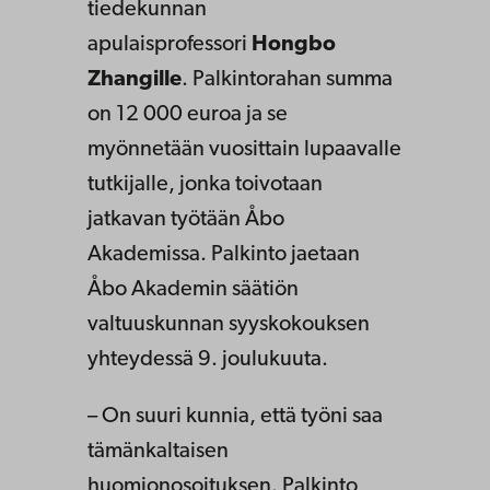
tiedekunnan
apulaisprofessori
Hongbo
Zhangille
. Palkintorahan summa
on 12 000 euroa ja se
myönnetään vuosittain lupaavalle
tutkijalle, jonka toivotaan
jatkavan työtään Åbo
Akademissa. Palkinto jaetaan
Åbo Akademin säätiön
valtuuskunnan syyskokouksen
yhteydessä 9. joulukuuta.
– On suuri kunnia, että työni saa
tämänkaltaisen
huomionosoituksen. Palkinto