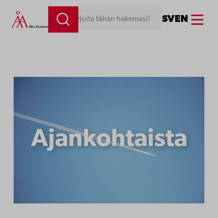
Siirry
Menu
SV
EN
Kirjoita tähän hakemasi!
sisältöön
Ajankohtaista