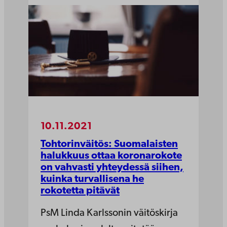
10.11.2021
Tohtorinväitös: Suomalaisten
halukkuus ottaa koronarokote
on vahvasti yhteydessä siihen,
kuinka turvallisena he
rokotetta pitävät
PsM Linda Karlssonin väitöskirja