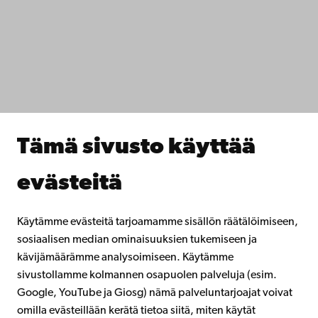
Tietosuoja
IT-apua
Tiedekunnat
Opiskele meillä
Tutki kanssamme
Tee yhteistyötä kanssamme
Åbo Akademin kirjasto
Jatkuva oppiminen
Tämä sivusto käyttää
Lahjoita Åbo Akademille
Liity alumniverkostoomme
evästeitä
Åbo Akademista
Intra
Käytämme evästeitä tarjoamamme sisällön räätälöimiseen,
sosiaalisen median ominaisuuksien tukemiseen ja
kävijämäärämme analysoimiseen. Käytämme
Facebook
Instagram
YouTube
LinkedIn
Blog
Snapchat
sivustollamme kolmannen osapuolen palveluja (esim.
Google, YouTube ja Giosg) nämä palveluntarjoajat voivat
omilla evästeillään kerätä tietoa siitä, miten käytät